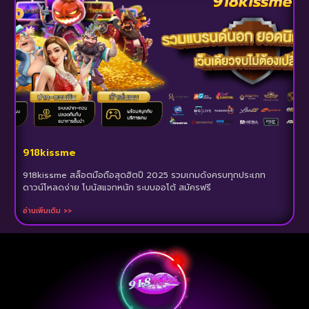
918kissme
918kissme สล็อตมือถือสุดฮิตปี 2025 รวมเกมดังครบทุกประเภท
ดาวน์โหลดง่าย โบนัสแจกหนัก ระบบออโต้ สมัครฟรี
อ่านเพิ่มเติม >>